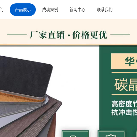
们
产品展示
成功案例
新闻中心
联系我们
竹木纤维墙板
竹木纤维线条
竹木格栅+实木格栅
竹木纤维纳米板
竹木纤维吸音板
木饰面板
共挤木饰面
碳晶木饰面
柜体定制
木门定制