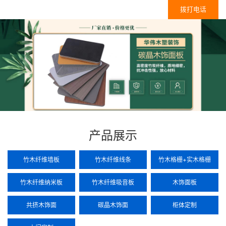
拨打电话
产品展示
竹木纤维墙板
竹木纤维线条
竹木格栅+实木格栅
竹木纤维纳米板
竹木纤维吸音板
木饰面板
共挤木饰面
碳晶木饰面
柜体定制