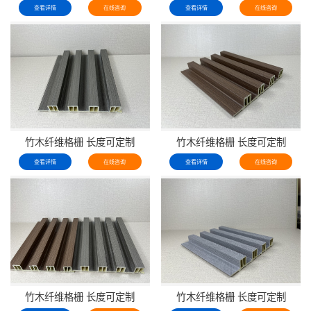
查看详情
在线咨询
查看详情
在线咨询
竹木纤维格栅 长度可定制
竹木纤维格栅 长度可定制
查看详情
在线咨询
查看详情
在线咨询
竹木纤维格栅 长度可定制
竹木纤维格栅 长度可定制