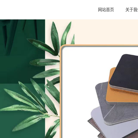
网站首页
关于我