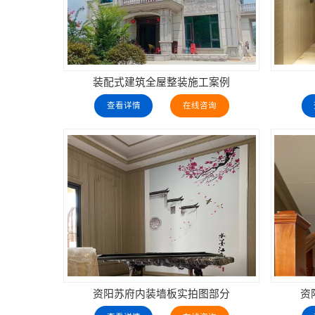
装配式建筑全屋整装施工案例
查看详情
在线咨询
资阳苏府内装墙板实拍图部分
资