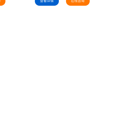
询
查看详情
在线咨询