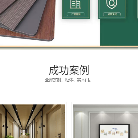
成功案例
全屋定制：柜体、实木门。