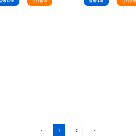
查看详情
在线咨询
查看详情
在线咨
«
1
2
»