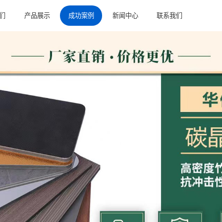
们
产品展示
成功案例
新闻中心
联系我们
竹木纤维墙板
竹木纤维线条
竹木格栅+实木格栅
竹木纤维纳米板
竹木纤维吸音板
木饰面板
共挤木饰面
碳晶木饰面
柜体定制
木门定制