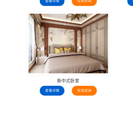
查看详情
在线咨询
新中式卧室
查看详情
在线咨询