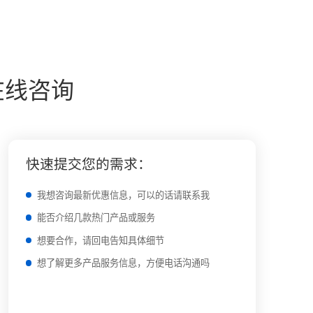
在线咨询
快速提交您的需求：
我想咨询最新优惠信息，可以的话请联系我
能否介绍几款热门产品或服务
想要合作，请回电告知具体细节
想了解更多产品服务信息，方便电话沟通吗