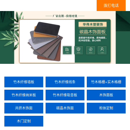
拨打电话
竹木纤维墙板
竹木纤维线条
竹木格栅+实木格栅
竹木纤维纳米板
竹木纤维吸音板
木饰面板
共挤木饰面
碳晶木饰面
柜体定制
木门定制