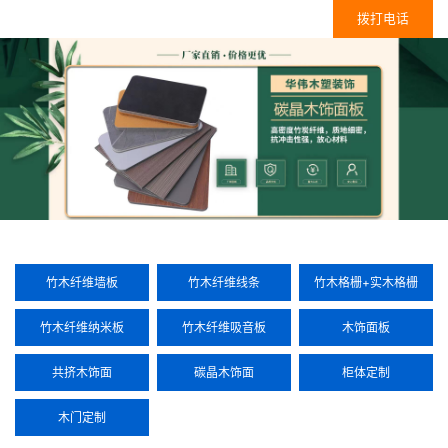
拨打电话
竹木纤维墙板
竹木纤维线条
竹木格栅+实木格栅
竹木纤维纳米板
竹木纤维吸音板
木饰面板
共挤木饰面
碳晶木饰面
柜体定制
木门定制